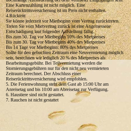
Eine Kartenzahlung ist nicht möglich. Eine
Reiserücktrittsversicherung ist im Preis nicht enthalten.
4.Rücktritt
Sie könne jederzeit vor Mietbeginn vom Vertrag zurücktreten.
Treten Sie vom Mietvertrag zurück ist eine Angemessene
Entschädigung laut folgender Aufstellung fällig.
Bis zum 50. Tag vor Mietbeginn 10% des Mietpreises
Bis zum 30. Tag vor Mietbeginn 40% des Mietpreises
Bis 14 Tage vor Mietbeginn: 80% des Mietpreises
Sollte für den gebuchten Zeitraum eine Neuvermietung möglich
sein, berechnen wir lediglich 20 % des Mietpreises als
Bearbeitungsgebühr. Bei Teilvermietung werden die
Stornierungsgebühren nur für den nicht neu vermieteten
Zeitraum berechnet. Der Abschluss einer
Reiserücktrittsversicherung wird empfohlen.
5. Die Ferienwohnung steht dem Gast ab 15:00 Uhr am
Anreisetag und bis 10:00 am Abreisetag zur Verfügung.
6. Haustiere sind nicht gestattet.
7. Rauchen ist nicht gestattet