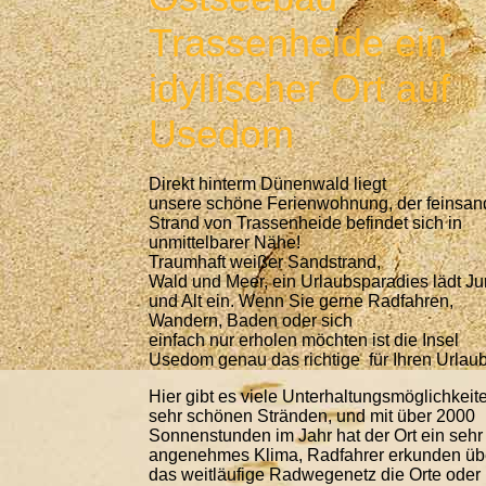
Trassenheide ein
idyllischer Ort auf
Usedom
Direkt hinterm Dünenwald liegt
unsere schöne Ferienwohnung, der feinsan
Strand von Trassenheide befindet sich in
unmittelbarer Nähe!
Traumhaft weißer Sandstrand,
Wald und Meer, ein Urlaubsparadies lädt J
und Alt ein. Wenn Sie gerne Radfahren,
Wandern, Baden oder sich
einfach nur erholen möchten ist die Insel
Usedom genau das richtige für Ihren Urlaub
Hier gibt es viele Unterhaltungsmöglichkeit
sehr schönen Stränden, und mit über 2000
Sonnenstunden im Jahr hat der Ort ein sehr
angenehmes Klima, Radfahrer erkunden üb
das weitläufige Radwegenetz die Orte oder