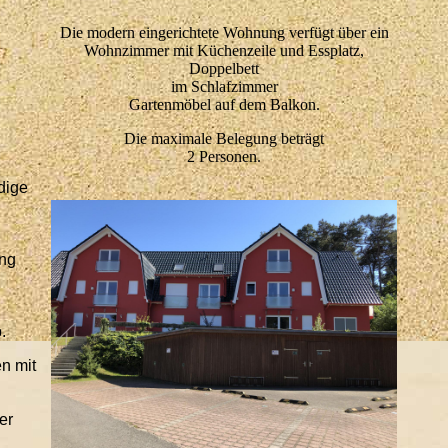
Die modern eingerichtete Wohnung verfügt über ein
Wohnzimmer mit Küchenzeile und Essplatz,
Doppelbett
im Schlafzimmer
Gartenmöbel auf dem Balkon.
Die maximale Belegung beträgt
2 Personen.
dige
ung
.
en mit
er